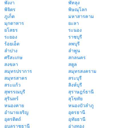
พังงา
พัทลุง
พิจิตร
พิษณุโลก
ภูเก็ต
มหาสารคาม
มุกดาหาร
ยะลา
ยโสธร
ระนอง
ระยอง
ราชบุรี
ร้อยเอ็ด
ลพบุรี
ลำปาง
ลำพูน
ศรีสะเกษ
สกลนคร
สงขลา
สตูล
สมุทรปราการ
สมุทรสงคราม
สมุทรสาคร
สระบุรี
สระแก้ว
สิงห์บุรี
สุพรรณบุรี
สุราษฎร์ธานี
สุรินทร์
สุโขทัย
หนองคาย
หนองบัวลำภู
อำนาจเจริญ
อุดรธานี
อุตรดิตถ์
อุทัยธานี
อุบลราชธานี
อ่างทอง