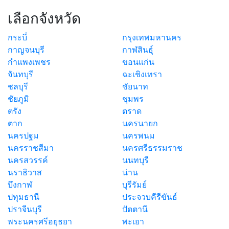
เลือกจังหวัด
กระบี่
กรุงเทพมหานคร
กาญจนบุรี
กาฬสินธุ์
กำแพงเพชร
ขอนแก่น
จันทบุรี
ฉะเชิงเทรา
ชลบุรี
ชัยนาท
ชัยภูมิ
ชุมพร
ตรัง
ตราด
ตาก
นครนายก
นครปฐม
นครพนม
นครราชสีมา
นครศรีธรรมราช
นครสวรรค์
นนทบุรี
นราธิวาส
น่าน
บึงกาฬ
บุรีรัมย์
ปทุมธานี
ประจวบคีรีขันธ์
ปราจีนบุรี
ปัตตานี
พระนครศรีอยุธยา
พะเยา