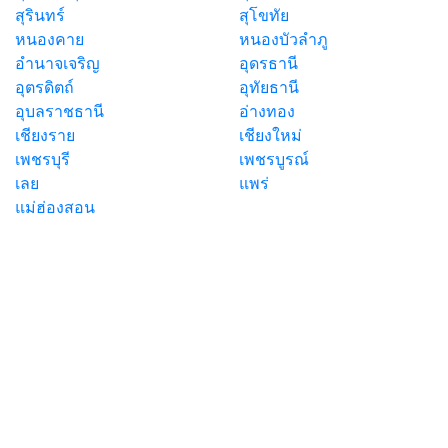
สุรินทร์
สุโขทัย
หนองคาย
หนองบัวลำภู
อำนาจเจริญ
อุดรธานี
อุตรดิตถ์
อุทัยธานี
อุบลราชธานี
อ่างทอง
เชียงราย
เชียงใหม่
เพชรบุรี
เพชรบูรณ์
เลย
แพร่
แม่ฮ่องสอน