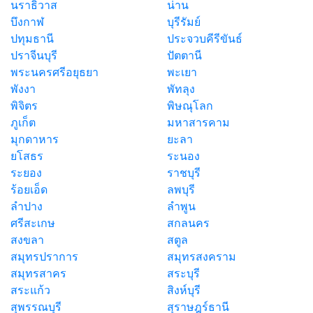
นราธิวาส
น่าน
บึงกาฬ
บุรีรัมย์
ปทุมธานี
ประจวบคีรีขันธ์
ปราจีนบุรี
ปัตตานี
พระนครศรีอยุธยา
พะเยา
พังงา
พัทลุง
พิจิตร
พิษณุโลก
ภูเก็ต
มหาสารคาม
มุกดาหาร
ยะลา
ยโสธร
ระนอง
ระยอง
ราชบุรี
ร้อยเอ็ด
ลพบุรี
ลำปาง
ลำพูน
ศรีสะเกษ
สกลนคร
สงขลา
สตูล
สมุทรปราการ
สมุทรสงคราม
สมุทรสาคร
สระบุรี
สระแก้ว
สิงห์บุรี
สุพรรณบุรี
สุราษฎร์ธานี