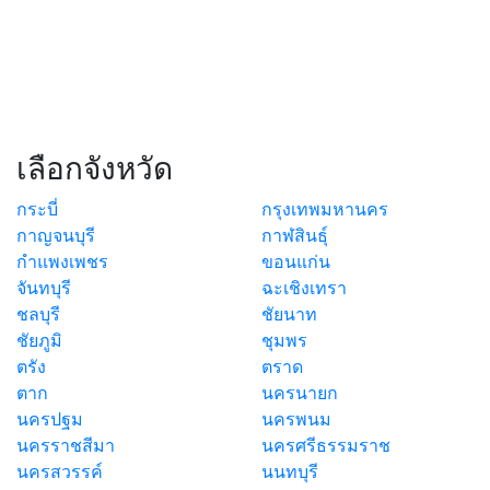
เลือกจังหวัด
กระบี่
กรุงเทพมหานคร
กาญจนบุรี
กาฬสินธุ์
กำแพงเพชร
ขอนแก่น
จันทบุรี
ฉะเชิงเทรา
ชลบุรี
ชัยนาท
ชัยภูมิ
ชุมพร
ตรัง
ตราด
ตาก
นครนายก
นครปฐม
นครพนม
นครราชสีมา
นครศรีธรรมราช
นครสวรรค์
นนทบุรี