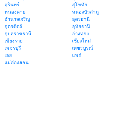
สุรินทร์
สุโขทัย
หนองคาย
หนองบัวลำภู
อำนาจเจริญ
อุดรธานี
อุตรดิตถ์
อุทัยธานี
อุบลราชธานี
อ่างทอง
เชียงราย
เชียงใหม่
เพชรบุรี
เพชรบูรณ์
เลย
แพร่
แม่ฮ่องสอน