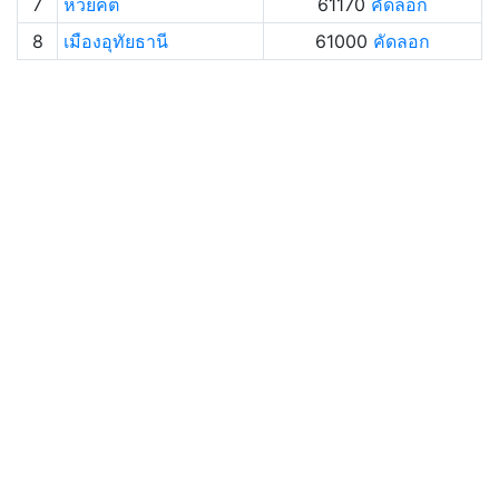
7
ห้วยคต
61170
คัดลอก
8
เมืองอุทัยธานี
61000
คัดลอก