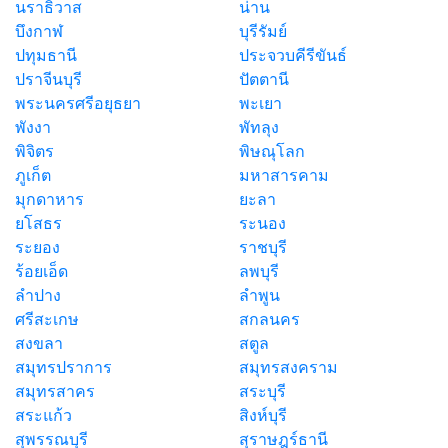
นราธิวาส
น่าน
บึงกาฬ
บุรีรัมย์
ปทุมธานี
ประจวบคีรีขันธ์
ปราจีนบุรี
ปัตตานี
พระนครศรีอยุธยา
พะเยา
พังงา
พัทลุง
พิจิตร
พิษณุโลก
ภูเก็ต
มหาสารคาม
มุกดาหาร
ยะลา
ยโสธร
ระนอง
ระยอง
ราชบุรี
ร้อยเอ็ด
ลพบุรี
ลำปาง
ลำพูน
ศรีสะเกษ
สกลนคร
สงขลา
สตูล
สมุทรปราการ
สมุทรสงคราม
สมุทรสาคร
สระบุรี
สระแก้ว
สิงห์บุรี
สุพรรณบุรี
สุราษฎร์ธานี