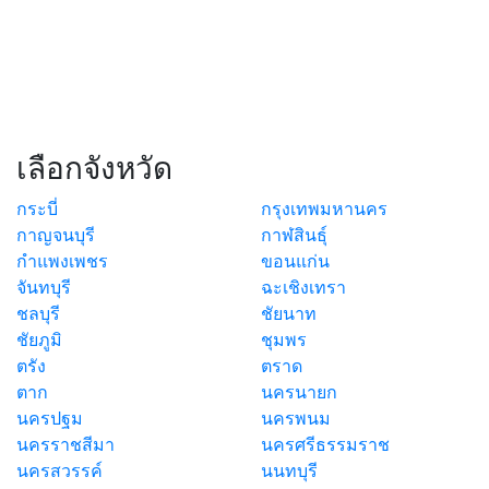
เลือกจังหวัด
กระบี่
กรุงเทพมหานคร
กาญจนบุรี
กาฬสินธุ์
กำแพงเพชร
ขอนแก่น
จันทบุรี
ฉะเชิงเทรา
ชลบุรี
ชัยนาท
ชัยภูมิ
ชุมพร
ตรัง
ตราด
ตาก
นครนายก
นครปฐม
นครพนม
นครราชสีมา
นครศรีธรรมราช
นครสวรรค์
นนทบุรี